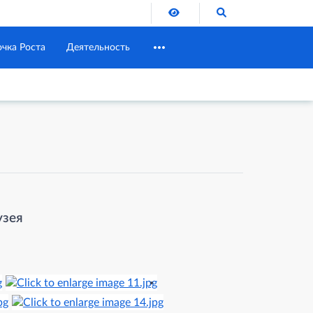
Версия для слабовидящих
Поиск по сайту
очка Роста
Деятельность
узея