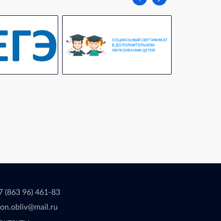
7 (863 96) 461-83
eon.obliv@mail.ru