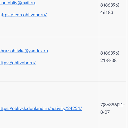
eon.obliv@mail.ru
.
8 (86396)
46183
h
ttps://leon.oblivobr.ru/
obraz.oblivka@yandex.ru
8 (86396)
21-8-38
ttps://oblivobr.ru/
7(86396)21-
ttps://oblivsk.donland.ru/activity/24254/
8-07