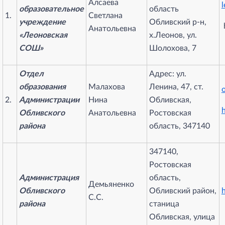
Алсаева
l
образовательное
область
1.
Светлана
учреждение
Обливский р-н,
Анатольевна
«Леоновская
х.Леонов, ул.
СОШ»
Шолохова, 7
Отдел
Адрес: ул.
образования
Малахова
Ленина, 47, ст.
2.
Администрации
Нина
Обливская,
h
Обливского
Анатольевна
Ростовская
района
область, 347140
347140,
Ростовская
Администрация
область,
Демьяненко
Обливского
Обливский район,
h
С.С.
района
станица
Обливская, улица