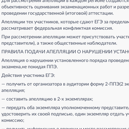
Для рассмотрения апелляций в каждом регионе создаются
объективность оценивания экзаменационных работ и разр
проведении государственной (итоговой) аттестации.
Апелляции тех участников, которые сдают ЕГЭ за предела
рассматривает федеральная конфликтная комиссия.
При рассмотрении апелляции может присутствовать участни
представители), а также общественные наблюдатели.
ПРАВИЛА ПОДАЧИ АПЕЛЛЯЦИИ О НАРУШЕНИИ УСТАН
Апелляция о нарушении установленного порядка проведени
экзамена,не покидая ППЭ.
Действия участника ЕГЭ:
— получить от организатора в аудитории форму 2-ППЭ(2 эк
апелляция;
— составить апелляцию в 2-х экземплярах;
— передать оба экземпляра уполномоченному представите
удостоверить их своей подписью, один экземпляр отдать у
комиссию;
— получить информацию о времени и месте рассмотрения 