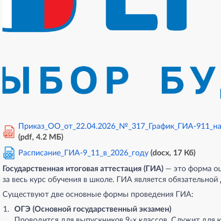
Приказ_ОО_от_22.04.2026_№_317_График_ГИА-911_на
PDF
(pdf, 4.2 MБ)
Расписание_ГИА-9_11_в_2026_году
(docx, 17 Кб)
DOC
Государственная итоговая аттестация (ГИА)
— это форма оц
за весь курс обучения в школе. ГИА является обязательной 
Существуют две основные формы проведения ГИА:
ОГЭ (Основной государственный экзамен)
Проводится для выпускников 9-х классов. Служит для 