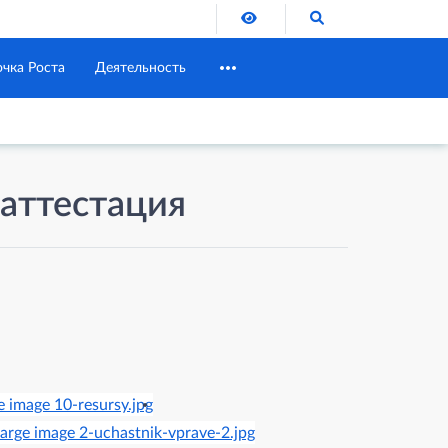
Версия для слабовидящих
Поиск по сайту
очка Роста
Деятельность
 аттестация